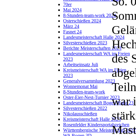
So. 0
70er
Mai 2024
Somm
8-Stunden-team-work 2024
Osterschießen 2024
Gelä
März 24
Fasnet 24
Landesmeisterschaft Halle 2024
Hech
Silvesterschießen 2023
Berichte Meisterschaften 2023
Landesmeisterschaft WA im Freien
des 
2023
Arbeitseinsatz Juli
abge
Kreismeisterschaft WA im Freien
2023
Generalversammlung 2023
Teil
Wonnemonat Mai
8-Stunden-team-work
war i
Oster-Eier-Nest-Turnier 2023
Landesmeisterschaft Bogen Halle 23
Silvesterschießen 2022
stär
Nikolausschießen
Kreismeisterschaft Halle 2023
Rosenfelder Kindersportabzeichen
Mast
Württembergische Meisterschaft 2022
WA Bogen 3D