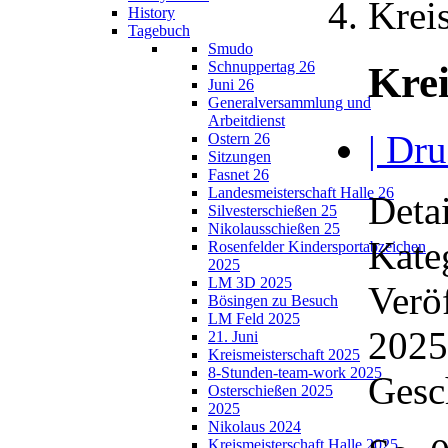
Krei
History
Tagebuch
Smudo
Schnuppertag 26
Krei
Juni 26
Generalversammlung und
Arbeitdienst
| Dru
Ostern 26
Sitzungen
Fasnet 26
Landesmeisterschaft Halle 26
Detai
Silvesterschießen 25
Nikolausschießen 25
Kate
Rosenfelder Kindersportabzeichen
2025
LM 3D 2025
Veröf
Bösingen zu Besuch
LM Feld 2025
2025
21. Juni
Kreismeisterschaft 2025
8-Stunden-team-work 2025
Gesc
Osterschießen 2025
2025
Nikolaus 2024
Kreismeisterschaft Halle 2025