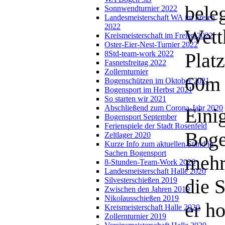
bele
Sonnwendturnier 2022
Landesmeisterschaft WA im Freien
2022
Wett
Kreismeisterschaft im Freien 2022
Oster-Eier-Nest-Turnier 2022
Plat
8Std-team-work 2022
Fasnetsfreitag 2022
Zollernturnier
60m 
Bogenschützen im Oktober 2021
Bogensport im Herbst 2021
So starten wir 2021
Abschließend zum Corona-Jahr 2020
Eini
Bogensport September
Ferienspiele der Stadt Rosenfeld
Boge
Zeltlager 2020
Kurze Info zum aktuellen Stand in
Sachen Bogensport
mehr
8-Stunden-Team-Work 2020
Landesmeisterschaft Halle 2020
die S
Silvesterschießen 2019
Zwischen den Jahren 2019
Nikolausschießen 2019
er ho
Kreismeisterschaft Halle 2020
Zollernturnier 2019