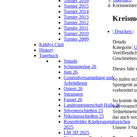
Turnier 2016
Kreismeister
Turnier 2015
Turnier 2014
Kreisme
Turnier 2013
Turnier 2012
Turnier 2011
| Drucken |
Turnier 2010
Turnier 2009
Details
Kiddys Club
Kategorie:
U
History
Veröffentlic
Tagebuch
Geschrieben
Smudo
Schnuppertag 26
Dieses Jahr 
Juni 26
Generalversammlung und
So trafen si
Arbeitdienst
Sportgerät a
Ostern 26
vorbereitet 
Sitzungen
Fasnet 26
So konnte d
Landesmeisterschaft Halle 26
wie veransch
Silvesterschießen 25
Teilnehmerin
Nikolausschießen 25
das auch no
Rosenfelder Kindersportabzeichen
2025
Unsere 3 Sta
LM 3D 2025