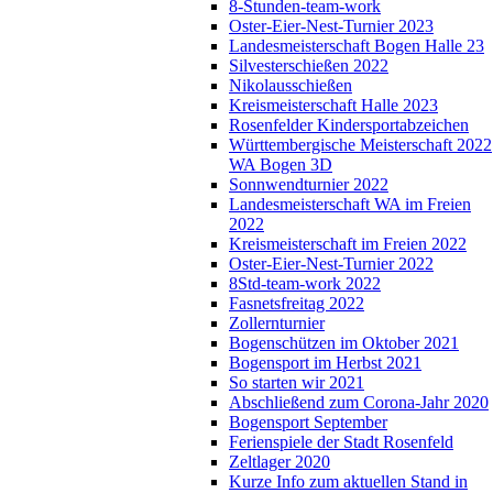
8-Stunden-team-work
Oster-Eier-Nest-Turnier 2023
Landesmeisterschaft Bogen Halle 23
Silvesterschießen 2022
Nikolausschießen
Kreismeisterschaft Halle 2023
Rosenfelder Kindersportabzeichen
Württembergische Meisterschaft 2022
WA Bogen 3D
Sonnwendturnier 2022
Landesmeisterschaft WA im Freien
2022
Kreismeisterschaft im Freien 2022
Oster-Eier-Nest-Turnier 2022
8Std-team-work 2022
Fasnetsfreitag 2022
Zollernturnier
Bogenschützen im Oktober 2021
Bogensport im Herbst 2021
So starten wir 2021
Abschließend zum Corona-Jahr 2020
Bogensport September
Ferienspiele der Stadt Rosenfeld
Zeltlager 2020
Kurze Info zum aktuellen Stand in