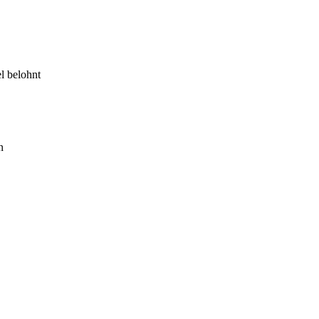
l belohnt
n