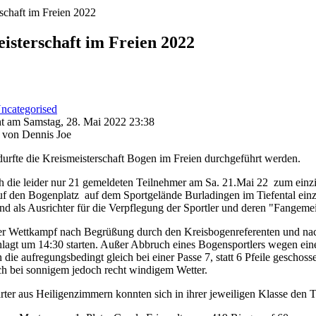
schaft im Freien 2022
isterschaft im Freien 2022
ncategorised
ht am Samstag, 28. Mai 2022 23:38
 von Dennis Joe
durfte die Kreismeisterschaft Bogen im Freien durchgeführt werden.
ch die leider nur 21 gemeldeten Teilnehmer am Sa. 21.Mai 22 zum ein
uf den Bogenplatz auf dem Sportgelände Burladingen im Tiefental ein
und als Ausrichter für die Verpflegung der Sportler und deren "Fangeme
er Wettkampf nach Begrüßung durch den Kreisbogenreferenten und nach
lagt um 14:30 starten. Außer Abbruch eines Bogensportlers wegen eine
 die aufregungsbedingt gleich bei einer Passe 7, statt 6 Pfeile geschos
ch bei sonnigem jedoch recht windigem Wetter.
rter aus Heiligenzimmern konnten sich in ihrer jeweiligen Klasse den Ti