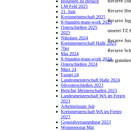
Recurve Da
Bösingen zu Besuch
LM Feld 2025
Recurve 
21. Juni
Kreismeisterschaft 2025
Recurve J
8-Stunden-team-work 2025
Osterschießen 2025
unserer TZ K
2025
Nikolaus 2024
Recurve J
Kreismeisterschaft Halle 2025
70er
Recurve S
Mai 2024
8-Stunden-team-work 2024
wir gratulie
Osterschießen 2024
März 24
Fasnet 24
Landesmeisterschaft Halle 2024
Silvesterschießen 2023
Berichte Meisterschaften 2023
Landesmeisterschaft WA im Freien
2023
Arbeitseinsatz Juli
Kreismeisterschaft WA im Freien
2023
Generalversammlung 2023
Wonnemonat Mai