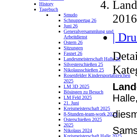
Land
History
Tagebuch
2016
Smudo
Schnuppertag 26
Juni 26
Generalversammlung und
| Dru
Arbeitdienst
Ostern 26
Sitzungen
Detai
Fasnet 26
Landesmeisterschaft Halle 26
Silvesterschießen 25
Kate
Nikolausschießen 25
Rosenfelder Kindersportabzeichen
2025
Land
LM 3D 2025
Bösingen zu Besuch
Halle
LM Feld 2025
21. Juni
Kreismeisterschaft 2025
diesm
8-Stunden-team-work 2025
Osterschießen 2025
2025
Samst
Nikolaus 2024
Kreismeisterschaft Halle 2025