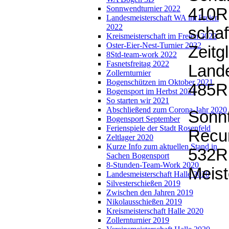
Sonnwendturnier 2022
410Ri
Landesmeisterschaft WA im Freien
2022
schaf
Kreismeisterschaft im Freien 2022
Oster-Eier-Nest-Turnier 2022
Zeitg
8Std-team-work 2022
Fasnetsfreitag 2022
Lande
Zollernturnier
Bogenschützen im Oktober 2021
485Ri
Bogensport im Herbst 2021
So starten wir 2021
Abschließend zum Corona-Jahr 2020
Sonnt
Bogensport September
Ferienspiele der Stadt Rosenfeld
Recur
Zeltlager 2020
Kurze Info zum aktuellen Stand in
532Ri
Sachen Bogensport
8-Stunden-Team-Work 2020
Meist
Landesmeisterschaft Halle 2020
Silvesterschießen 2019
Zwischen den Jahren 2019
Nikolausschießen 2019
Kreismeisterschaft Halle 2020
Zollernturnier 2019