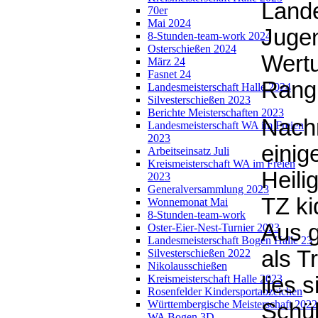
Land
70er
Mai 2024
Jugen
8-Stunden-team-work 2024
Osterschießen 2024
Wertu
März 24
Fasnet 24
Rang
Landesmeisterschaft Halle 2024
Silvesterschießen 2023
Berichte Meisterschaften 2023
Nachm
Landesmeisterschaft WA im Freien
2023
einig
Arbeitseinsatz Juli
Kreismeisterschaft WA im Freien
Heili
2023
Generalversammlung 2023
TZ ki
Wonnemonat Mai
8-Stunden-team-work
Aus 
Oster-Eier-Nest-Turnier 2023
Landesmeisterschaft Bogen Halle 23
als T
Silvesterschießen 2022
Nikolausschießen
Kreismeisterschaft Halle 2023
lies 
Rosenfelder Kindersportabzeichen
Württembergische Meisterschaft 2022
Schül
WA Bogen 3D