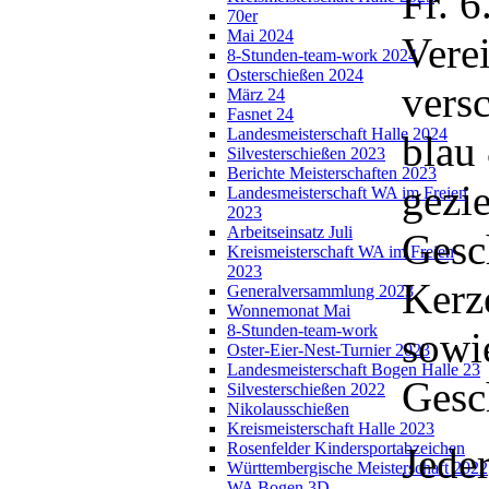
Fr. 6
70er
Mai 2024
Vere
8-Stunden-team-work 2024
Osterschießen 2024
versc
März 24
Fasnet 24
Landesmeisterschaft Halle 2024
blau
Silvesterschießen 2023
Berichte Meisterschaften 2023
gezie
Landesmeisterschaft WA im Freien
2023
Arbeitseinsatz Juli
Gesc
Kreismeisterschaft WA im Freien
2023
Kerz
Generalversammlung 2023
Wonnemonat Mai
8-Stunden-team-work
sowi
Oster-Eier-Nest-Turnier 2023
Landesmeisterschaft Bogen Halle 23
Gesc
Silvesterschießen 2022
Nikolausschießen
Kreismeisterschaft Halle 2023
Rosenfelder Kindersportabzeichen
Jede
Württembergische Meisterschaft 2022
WA Bogen 3D