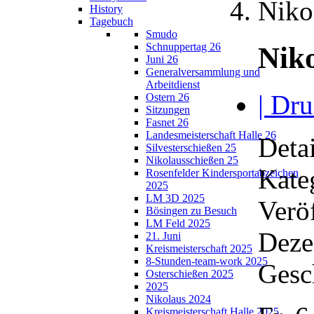
Niko
History
Tagebuch
Smudo
Schnuppertag 26
Nik
Juni 26
Generalversammlung und
Arbeitdienst
| Dru
Ostern 26
Sitzungen
Fasnet 26
Landesmeisterschaft Halle 26
Detai
Silvesterschießen 25
Nikolausschießen 25
Kate
Rosenfelder Kindersportabzeichen
2025
LM 3D 2025
Verö
Bösingen zu Besuch
LM Feld 2025
Deze
21. Juni
Kreismeisterschaft 2025
8-Stunden-team-work 2025
Gesc
Osterschießen 2025
2025
Nikolaus 2024
Kreismeisterschaft Halle 2025