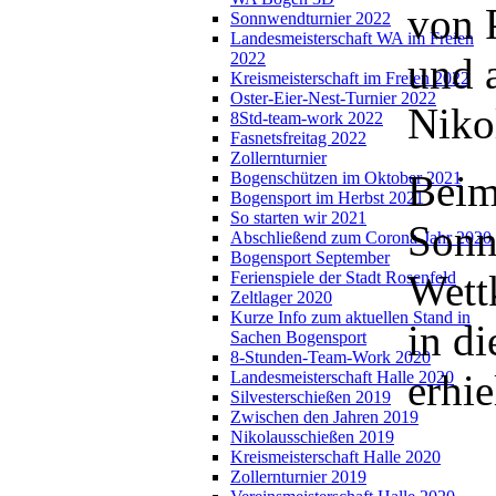
von 
Sonnwendturnier 2022
Landesmeisterschaft WA im Freien
2022
und a
Kreismeisterschaft im Freien 2022
Oster-Eier-Nest-Turnier 2022
Niko
8Std-team-work 2022
Fasnetsfreitag 2022
Zollernturnier
Beim
Bogenschützen im Oktober 2021
Bogensport im Herbst 2021
So starten wir 2021
Sonn
Abschließend zum Corona-Jahr 2020
Bogensport September
Wett
Ferienspiele der Stadt Rosenfeld
Zeltlager 2020
Kurze Info zum aktuellen Stand in
in di
Sachen Bogensport
8-Stunden-Team-Work 2020
erhi
Landesmeisterschaft Halle 2020
Silvesterschießen 2019
Zwischen den Jahren 2019
Nikolausschießen 2019
Kreismeisterschaft Halle 2020
Zollernturnier 2019