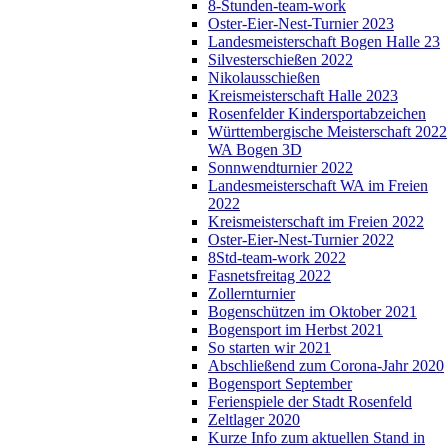
8-Stunden-team-work
Oster-Eier-Nest-Turnier 2023
Landesmeisterschaft Bogen Halle 23
Silvesterschießen 2022
Nikolausschießen
Kreismeisterschaft Halle 2023
Rosenfelder Kindersportabzeichen
Württembergische Meisterschaft 2022
WA Bogen 3D
Sonnwendturnier 2022
Landesmeisterschaft WA im Freien
2022
Kreismeisterschaft im Freien 2022
Oster-Eier-Nest-Turnier 2022
8Std-team-work 2022
Fasnetsfreitag 2022
Zollernturnier
Bogenschützen im Oktober 2021
Bogensport im Herbst 2021
So starten wir 2021
Abschließend zum Corona-Jahr 2020
Bogensport September
Ferienspiele der Stadt Rosenfeld
Zeltlager 2020
Kurze Info zum aktuellen Stand in