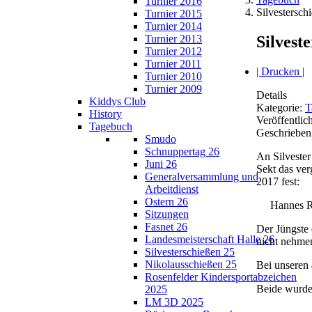
Turnier 2016
Silvestersch
Turnier 2015
Turnier 2014
Silvest
Turnier 2013
Turnier 2012
Turnier 2011
| Drucken |
Turnier 2010
Turnier 2009
Details
Kiddys Club
Kategorie:
T
History
Veröffentlic
Tagebuch
Geschrieben
Smudo
Schnuppertag 26
An Silvester
Juni 26
Sekt das ver
Generalversammlung und
2017 fest:
Arbeitdienst
Ostern 26
Hannes Ro
Sitzungen
Fasnet 26
Der Jüngste 
Landesmeisterschaft Halle 26
nicht nehmen
Silvesterschießen 25
Nikolausschießen 25
Bei unseren 
Rosenfelder Kindersportabzeichen
Beide wurden
2025
LM 3D 2025