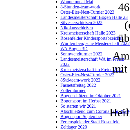
Wonnemonat Mai
46
8-Stunden-team-work
Oster-Eier-Nest-Turnier 2023
Landesmeisterschaft Bogen Halle 23
(
Silvesterschießen 2022
Nikolausschießen
Kreismeisterschaft Halle 2023
üb
Rosenfelder Kindersportabzeichen
Württembergische Meisterschaft 2022
WA Bogen 3D
Am 
Sonnwendturnier 2022
Landesmeisterschaft WA im Freien
2022
mit
Kreismeisterschaft im Freien 2022
Oster-Eier-Nest-Turnier 2022
8Std-team-work 2022
Fasnetsfreitag 2022
Zollernturnier
Bogenschützen im Oktober 2021
Bogensport im Herbst 2021
So starten wir 2021
Heil
Abschließend zum Corona-Jahr 2020
Bogensport September
Ferienspiele der Stadt Rosenfeld
Zeltlager 2020