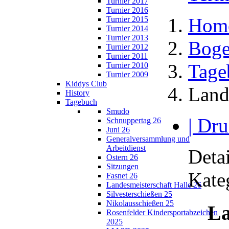
Turnier 2017
Turnier 2016
Hom
Turnier 2015
Turnier 2014
Turnier 2013
Boge
Turnier 2012
Turnier 2011
Tage
Turnier 2010
Turnier 2009
Kiddys Club
Land
History
Tagebuch
Smudo
| Dru
Schnuppertag 26
Juni 26
Generalversammlung und
Arbeitdienst
Detai
Ostern 26
Sitzungen
Kate
Fasnet 26
Landesmeisterschaft Halle 26
Silvesterschießen 25
Nikolausschießen 25
La
Rosenfelder Kindersportabzeichen
2025