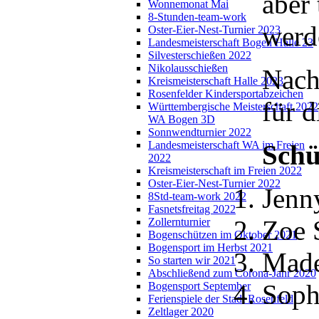
aber
Wonnemonat Mai
8-Stunden-team-work
werd
Oster-Eier-Nest-Turnier 2023
Landesmeisterschaft Bogen Halle 23
Silvesterschießen 2022
Nikolausschießen
Nach
Kreismeisterschaft Halle 2023
Rosenfelder Kindersportabzeichen
für d
Württembergische Meisterschaft 2022
WA Bogen 3D
Sonnwendturnier 2022
Landesmeisterschaft WA im Freien
Schü
2022
Kreismeisterschaft im Freien 2022
Oster-Eier-Nest-Turnier 2022
Jenn
8Std-team-work 2022
Fasnetsfreitag 2022
Zoe 
Zollernturnier
Bogenschützen im Oktober 2021
Bogensport im Herbst 2021
Made
So starten wir 2021
Abschließend zum Corona-Jahr 2020
Soph
Bogensport September
Ferienspiele der Stadt Rosenfeld
Zeltlager 2020