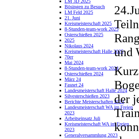
LM 3D 2025
24.J
Bösingen zu Besuch
LM Feld 2025
21. Juni
Teiln
Kreismeisterschaft 2025
8-Stunden-team-work 2025
Rang
Osterschießen 2025
2025
Nikolaus 2024
und 
Kreismeisterschaft Halle 2025
70er
Mai 2024
Kurz
8-Stunden-team-work 2024
Osterschießen 2024
März 24
Boge
Fasnet 24
Landesmeisterschaft Halle 2024
der 
Silvesterschießen 2023
Berichte Meisterschaften 2023
Landesmeisterschaft WA im Freien
Trai
2023
Arbeitseinsatz Juli
konn
Kreismeisterschaft WA im Freien
2023
Generalversammlung 2023