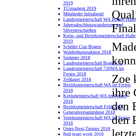
ihren
2019
TÜrnament 2019
Qual
Mitglieder Infoabend
Landesmeisterschaft WA Bogen Halle
Final
Jahresabschlusswanderung und
Silvesterschießen
Kreis- und Bezirksmeisterschaft Halle
2019
Made
Schüler Cup Bogen
Waldrettungsaktion 2018
konn
Sommer 2018
Landesmeisterschaft Bogen 3D
Landesmeisterschaft 720WA im
Freien 2018
Zoe 
Zeltlager 2018
Bezirksmeisterschaft WA im Freien
ihre
2018
Kreismeisterschaft WA im Freien
2018
den 
Bezirksmeisterschaft Feld 2018
Generalversammlung 2018
den P
Vereinsmeisterschaft WA im Freien
2018
Oster-Nest-Turnier 2018
letzt
8std team work 2018