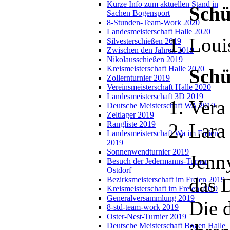
Kurze Info zum aktuellen Stand in
Schü
Sachen Bogensport
8-Stunden-Team-Work 2020
Landesmeisterschaft Halle 2020
Loui
Silvesterschießen 2019
Zwischen den Jahren 2019
Nikolausschießen 2019
Kreismeisterschaft Halle 2020
Schü
Zollernturnier 2019
Vereinsmeisterschaft Halle 2020
Landesmeisterschaft 3D 2019
Vera
Deutsche Meisterschaft WA 2019
Zeltlager 2019
Rangliste 2019
Lara
Landesmeisterschaft Wa im Freien
2019
Sonnenwendturnier 2019
Jenn
Besuch der Jedermanns-Turner
Ostdorf
das 
Bezirksmeisterschaft im Freien 2019
Kreismeisterschaft im Freien 2019
Generalversammlung 2019
Die 
8-std-team-work 2019
Oster-Nest-Turnier 2019
Deutsche Meisterschaft Bogen Halle