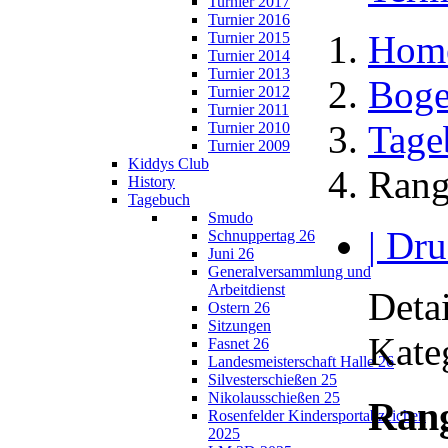
Turnier 2017
Turnier 2016
Hom
Turnier 2015
Turnier 2014
Turnier 2013
Boge
Turnier 2012
Turnier 2011
Tage
Turnier 2010
Turnier 2009
Kiddys Club
Rang
History
Tagebuch
Smudo
| Dru
Schnuppertag 26
Juni 26
Generalversammlung und
Arbeitdienst
Detai
Ostern 26
Sitzungen
Kate
Fasnet 26
Landesmeisterschaft Halle 26
Silvesterschießen 25
Nikolausschießen 25
Rang
Rosenfelder Kindersportabzeichen
2025